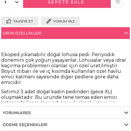
TAVSIYE ET
YORUM YAZ
ÜRÜN ÖZELLIKLERI
Ekoped yıkanabilir doğal lohusa pedi. Periyodik
dönemini çok yoğun yaşayanlar, Lohusalar veya idrar
kaçırma problemleri olanlar için özel üretilmiştir.
Boyut itibari ile ve iç kısımda kullanılan özel havlu
emici katmanı sayesinde diğer pedlere göre daha
emicidir.
Setimiz 3 adet doğal kadın pedinden (gece XL)
oluşmaktadır. Bu üründe tene temas eden emici
katmanda krem, lacivert, karışık olmak üzere üç
farklı seçenek bulunmaktadır. Resimde görmüş
YORUMLAR
(0)
olduğunuz desenler tarafınıza gönderilecektir
Yıkanabilir Doğal Kadın Pedi %100 pamuk ve bambu
ÖDEME SEÇENEKLERI
kumaşları kullanılarak üretilmektedir. Yumuşak