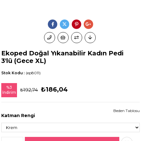
Ekoped Doğal Yıkanabilir Kadın Pedi
3'lü (Gece XL)
Stok Kodu
(ep8011)
%
3
₺186,04
₺192,74
İndirim
Beden Tablosu
Katman Rengi